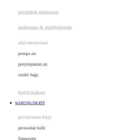
Joie
pengolah makanan
Joolz
Jujube
makanan & multivitamin
K
alat menyusui
Kiddycuts
pompa asi
Kumon
penyimpanan asi
L
cooler bags
Leapfrog
kursi makan
Leclerc
WARUNG338 RTP
Lee Vierra
Lillebaby
perawatan bayi
Little Bird Told Me
perawatan kulit
Little Miss Janis
Sunscreen