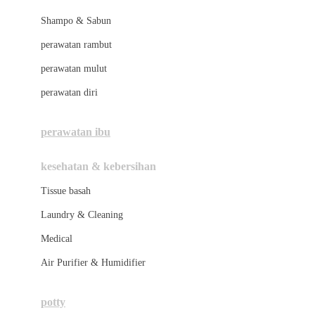
London Taxi
Shampo & Sabun
Love To Dream
perawatan rambut
perawatan mulut
M
perawatan diri
Magformers
Mama's Choice
perawatan ibu
Mamas&Papas
kesehatan & kebersihan
Mamaway
Tissue basah
Maxi Cosi
Laundry & Cleaning
Megabloks
Medical
Micro
Air Purifier & Humidifier
MiDeer
Mimi & Lula
potty
Mini Monkey