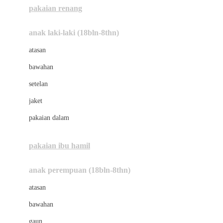
pakaian renang
Bumkins
anak laki-laki (18bln-8thn)
C
atasan
Cetaphil
bawahan
Chicco
setelan
Childlife
jaket
Clevamama
pakaian dalam
Cocolatte
Cottonseeds
pakaian ibu hamil
Cozy N Safe
anak perempuan (18bln-8thn)
Crane
atasan
Cybex
bawahan
D
gaun