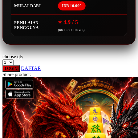
Squishmallows
MULAI DARI
IDR 10.000
Starbooks
⭐ 4.9 / 5
PENILAIAN
Stick-O
PENGGUNA
(88 Juta+ Ulasan)
Stokke
Sudocrem
choose qty
Sumimo
DAFTAR
Sunnylife
LOGIN
Share product:
Sun-Staches
Swimava
T
Tommee Tippee
Trunki
Tutti Bambini