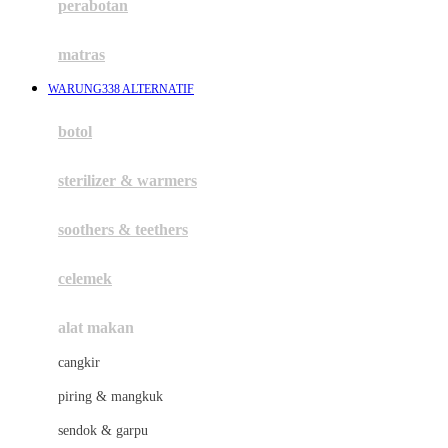
perabotan
Happy Tummy
Hauck
matras
Havaianas
WARUNG338 ALTERNATIF
Hegen
botol
Hot Wheels
sterilizer & warmers
Hybrid
soothers & teethers
I
Inlacta DHA
celemek
Interlac
alat makan
Ivenet
cangkir
J
piring & mangkuk
Jack N Jill
sendok & garpu