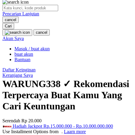
O
Pencarian Lanjutan
Oh Ma Grain
cancel
Okiedog
Cari
cancel
P
Akun Saya
Masuk / buat akun
Peachy
buat akun
Phil & Ted's
Bantuan
Philips Avent
Daftar Keinginan
Keranjang Saya
Pigeon
WARUNG338 ✓ Rekomendasi
Playgro
Terpercaya Buat Kamu Yang
Poled Global
Cari Keuntungan
Ponycycle
Serendah
Rp 20.000
Puma
Hadiah Jackpot
Rp.15.000.000
-
Rp.10.000.000.000
Pureats
Use Installment Options from
.
Laarn more